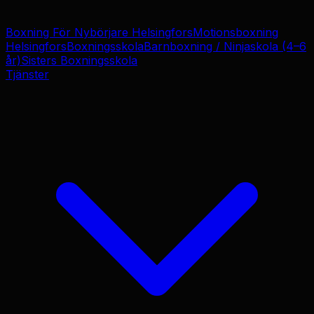
Boxning För Nybörjare Helsingfors
Motionsboxning
Helsingfors
Boxningsskola
Barnboxning / Ninjaskola (4–6
år)
Sisters Boxningsskola
Tjänster