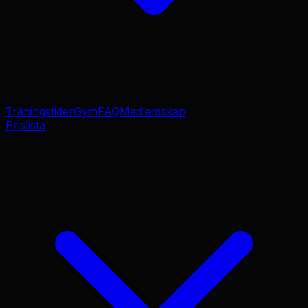
Träningstider
Gym
FAQ
Medlemskap
Prislista