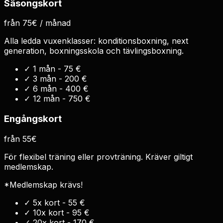
Säsongskort
från 75€ / månad
Alla ledda vuxenklasser: konditionsboxning, next
generation, boxningsskola och tävlingsboxning.
✓
1 mån - 75 €
✓
3 mån - 200 €
✓
6 mån - 400 €
✓
12 mån - 750 €
Engångskort
från 55€
För flexibel träning eller provträning. Kräver giltigt
medlemskap.
*Medlemskap krävs!
✓
5x kort - 55 €
✓
10x kort - 95 €
✓
20x kort - 170 €