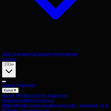
Alla
Tränarteam
Tävlande
Proffs
Amatörer
Kontakt
🇸🇪
sv
Boxing Team
Hem
Kurser
▼
Kurser
(All)
Boxning För Nybörjare
Helsingfors
Motionsboxning
Helsingfors
Boxningsskola
Barnboxning / Ninjaskola (4–6
år)
Sisters Boxningsskola