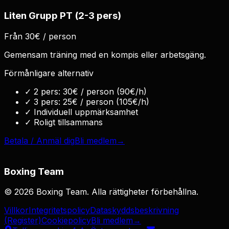
Liten Grupp PT (2-3 pers)
Från 30€ / person
Gemensam träning med en kompis eller arbetsgäng.
Förmånligare alternativ
✓
2 pers: 30€ / person (90€/h)
✓
3 pers: 25€ / person (105€/h)
✓
Individuell uppmärksamhet
✓
Roligt tillsammans
Betala / Anmäl dig
Bli medlem
→
Boxing Team
©
2026
Boxing Team
.
Alla rättigheter förbehållna.
Villkor
Integritetspolicy
Dataskyddsbeskrivning
(Register)
Cookiepolicy
Bli medlem
→