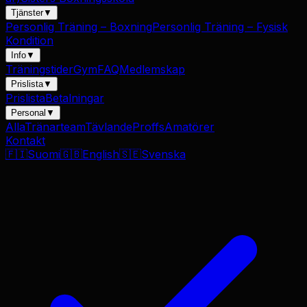
Tjänster
▼
Personlig Träning – Boxning
Personlig Träning – Fysisk
Kondition
Info
▼
Träningstider
Gym
FAQ
Medlemskap
Prislista
▼
Prislista
Betalningar
Personal
▼
Alla
Tränarteam
Tävlande
Proffs
Amatörer
Kontakt
🇫🇮
Suomi
🇬🇧
English
🇸🇪
Svenska