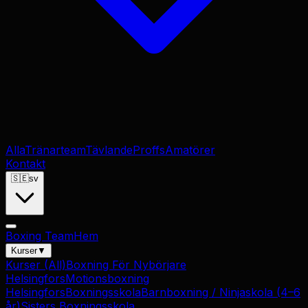
Alla
Tränarteam
Tävlande
Proffs
Amatörer
Kontakt
🇸🇪
sv
Boxing Team
Hem
Kurser
▼
Kurser
(All)
Boxning För Nybörjare
Helsingfors
Motionsboxning
Helsingfors
Boxningsskola
Barnboxning / Ninjaskola (4–6
år)
Sisters Boxningsskola