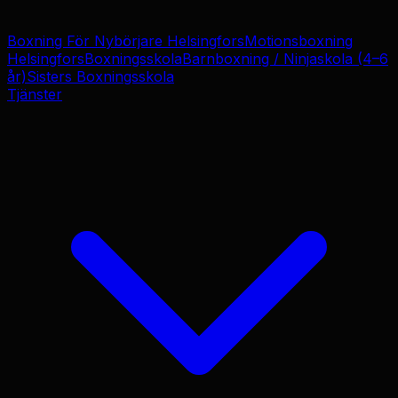
Boxning För Nybörjare Helsingfors
Motionsboxning
Helsingfors
Boxningsskola
Barnboxning / Ninjaskola (4–6
år)
Sisters Boxningsskola
Tjänster