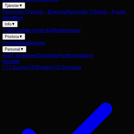
Tjänster
▼
Personlig Träning – Boxning
Personlig Träning – Fysisk
Kondition
Info
▼
Träningstider
Gym
FAQ
Medlemskap
Prislista
▼
Prislista
Betalningar
Personal
▼
Alla
Tränarteam
Tävlande
Proffs
Amatörer
Kontakt
🇫🇮
Suomi
🇬🇧
English
🇸🇪
Svenska