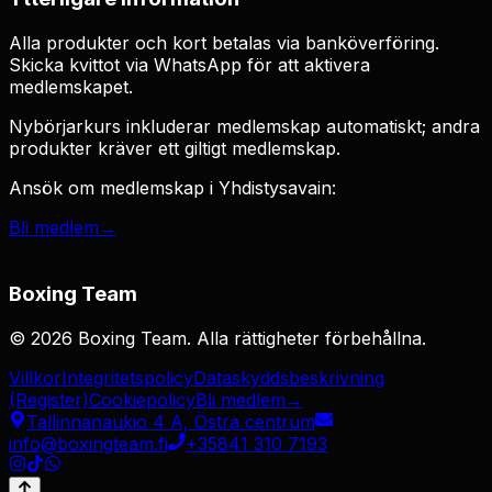
Alla produkter och kort betalas via banköverföring.
Skicka kvittot via WhatsApp för att aktivera
medlemskapet.
Nybörjarkurs inkluderar medlemskap automatiskt; andra
produkter kräver ett giltigt medlemskap.
Ansök om medlemskap i Yhdistysavain:
Bli medlem
→
Boxing Team
©
2026
Boxing Team
.
Alla rättigheter förbehållna.
Villkor
Integritetspolicy
Dataskyddsbeskrivning
(Register)
Cookiepolicy
Bli medlem
→
Tallinnanaukio 4 A, Östra centrum
info@boxingteam.fi
+35841 310 7193