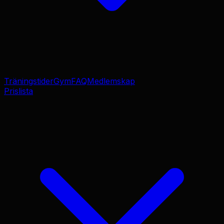
Träningstider
Gym
FAQ
Medlemskap
Prislista